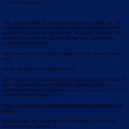
Právo namietať
Máte právo namietať, že spracúvame Vaše osobné údaje. Ak Vaše
osobné údaje spracúvame na účely priameho marketingu, môžete
namietať ich spracúvanie kedykoľvek. Na základe námietky Vaše
osobné údaje vymažeme. Ak Vaše osobné údaje spracúvame v
nasledovných prípadoch:
a)na plnenie úlohy vo verejnom záujme alebo pri výkone verejnej
moci,
b)z dôvodu nášho oprávneného záujmu,
c)vytvárania profilu zákazníka, môžete namietať ich spracúvanie, ak
máte na to osobné dôvody. Požiadavky dotknutých osôb
vybavujeme bezplatne s výnimkou § 21 ods. 3 zákona č. 18/2018 o
ochrane osobných údajov.
7.Aké povinnosti má prevádzkovateľ pred spracúvaním osobných
údajov ?
Prevádzkovateľ je Vám povinný pred získaním a spracúvaním
osobných údajov oznámiť: