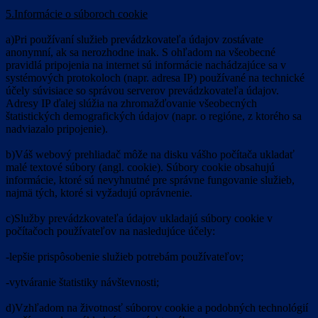
5.Informácie o súboroch cookie
a)Pri používaní služieb prevádzkovateľa údajov zostávate
anonymní, ak sa nerozhodne inak. S ohľadom na všeobecné
pravidlá pripojenia na internet sú informácie nachádzajúce sa v
systémových protokoloch (napr. adresa IP) používané na technické
účely súvisiace so správou serverov prevádzkovateľa údajov.
Adresy IP ďalej slúžia na zhromažďovanie všeobecných
štatistických demografických údajov (napr. o regióne, z ktorého sa
nadviazalo pripojenie).
b)Váš webový prehliadač môže na disku vášho počítača ukladať
malé textové súbory (angl. cookie). Súbory cookie obsahujú
informácie, ktoré sú nevyhnutné pre správne fungovanie služieb,
najmä tých, ktoré si vyžadujú oprávnenie.
c)Služby prevádzkovateľa údajov ukladajú súbory cookie v
počítačoch používateľov na nasledujúce účely:
-lepšie prispôsobenie služieb potrebám používateľov;
-vytváranie štatistiky návštevnosti;
d)Vzhľadom na životnosť súborov cookie a podobných technológií