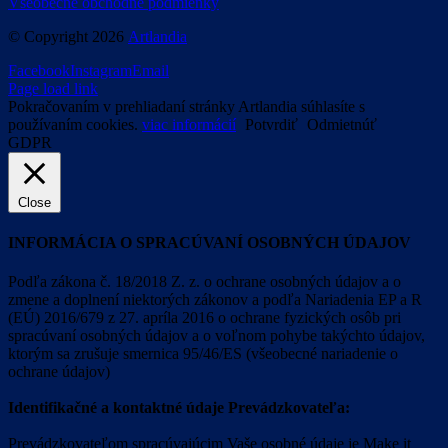
Všeobecné obchodné podmienky
© Copyright
2026
Artlandia
Facebook
Instagram
Email
Page load link
Pokračovaním v prehliadaní stránky Artlandia súhlasíte s
používaním cookies.
viac informácií
Potvrdiť
Odmietnúť
GDPR
Close
INFORMÁCIA O SPRACÚVANÍ OSOBNÝCH ÚDAJOV
Podľa zákona č. 18/2018 Z. z. o ochrane osobných údajov a o
zmene a doplnení niektorých zákonov a podľa Nariadenia EP a R
(EÚ) 2016/679 z 27. apríla 2016 o ochrane fyzických osôb pri
spracúvaní osobných údajov a o voľnom pohybe takýchto údajov,
ktorým sa zrušuje smernica 95/46/ES (všeobecné nariadenie o
ochrane údajov)
Identifikačné a kontaktné údaje Prevádzkovateľa:
Prevádzkovateľom spracúvajúcim Vaše osobné údaje je Make it