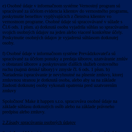
e) Osobné údaje v informačnom systéme Vernostný program sú
spracúvané za účelom evidencia klientov do vernostného programu,
poskytnutie benefitov vyplývajúcich z členstva klientov vo
vernostnom programe. Osobné údaje sú spracovávané v súlade s
Čl.6 ods. 1 písm. a) dotknutá osoba vyjadrila súhlas so spracúvaním
svojich osobných údajov na jeden alebo viaceré konkrétne účely.
Poskytnutie osobných údajov je vyjadrená súhlasom dotknutej
osoby.
f) Osobné údaje v informačnom systéme Prevádzkovateľa sú
spracúvané za účelom ponuky a predaja táborov, uzatváranie zmlúv
o obstaraní táborov a poskytovanie ďalších služieb cestovného
ruchu (najmä detské tábory) v zmysle čl. 6 ods. 1 písm. b)
Nariadenia (spracúvanie je nevyhnutné na plnenie zmluvy, ktorej
zmluvnou stranou je dotknutá osoba, alebo aby sa na základe
žiadosti dotknutej osoby vykonali opatrenia pred uzatvorením
zmluvy
Spoločnosť Make it happen s.r.o. spracováva osobné údaje na
základe súhlasu dotknutých osôb alebo na základe právneho
predpisu alebo zmluvy.
2.Zásady spracúvania osobných údajov