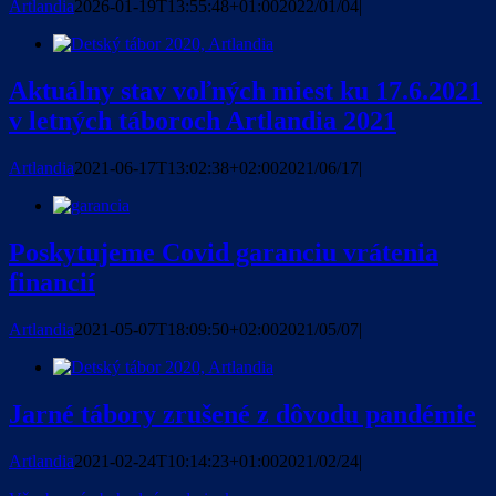
Artlandia
2026-01-19T13:55:48+01:00
2022/01/04
|
Aktuálny stav voľných miest ku 17.6.2021
v letných táboroch Artlandia 2021
Artlandia
2021-06-17T13:02:38+02:00
2021/06/17
|
Poskytujeme Covid garanciu vrátenia
financií
Artlandia
2021-05-07T18:09:50+02:00
2021/05/07
|
Jarné tábory zrušené z dôvodu pandémie
Artlandia
2021-02-24T10:14:23+01:00
2021/02/24
|