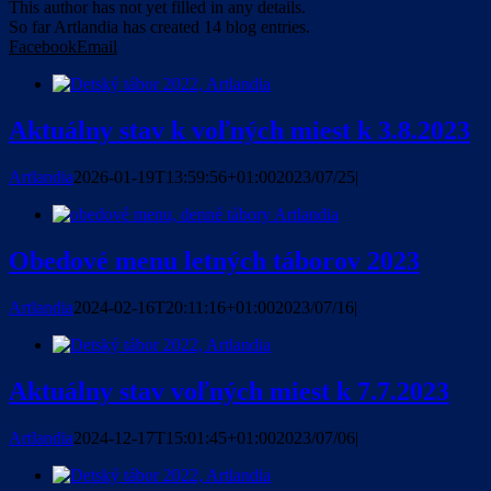
This author has not yet filled in any details.
So far Artlandia has created 14 blog entries.
Facebook
Email
Aktuálny stav k voľných miest k 3.8.2023
Artlandia
2026-01-19T13:59:56+01:00
2023/07/25
|
Obedové menu letných táborov 2023
Artlandia
2024-02-16T20:11:16+01:00
2023/07/16
|
Aktuálny stav voľných miest k 7.7.2023
Artlandia
2024-12-17T15:01:45+01:00
2023/07/06
|