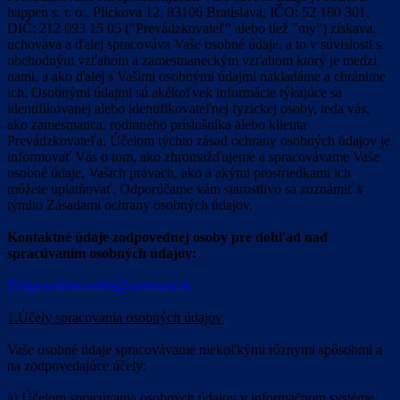
happen s. r. o., Plickova 12, 83106 Bratislava, IČO: 52 180 301,
DIČ: 212 093 15 05 ("Prevádzkovateľ" alebo tiež "my") získava,
uchováva a ďalej spracováva Vaše osobné údaje, a to v súvislosti s
obchodným vzťahom a zamestnaneckým vzťahom ktorý je medzi
nami, a ako ďalej s Vašimi osobnými údajmi nakladáme a chránime
ich. Osobnými údajmi sú akékoľvek informácie týkajúce sa
identifikovanej alebo identifikovateľnej fyzickej osoby, teda vás,
ako zamestnanca, rodinného príslušníka alebo klienta
Prevádzkovateľa. Účelom týchto zásad ochrany osobných údajov je
informovať Vás o tom, ako zhromažďujeme a spracovávame Vaše
osobné údaje, Vašich právach, ako a akými prostriedkami ich
môžete uplatňovať. Odporúčame vám starostlivo sa zoznámiť s
týmito Zásadami ochrany osobných údajov.
Kontaktné údaje zodpovednej osoby pre dohľad nad
spracúvaním osobných údajov:
Zodpovedna-osoba@centrum.sk
1.Účely spracovania osobných údajov
Vaše osobné údaje spracovávame niekoľkými rôznymi spôsobmi a
na zodpovedajúce účely:
a) Účelom spracúvania osobných údajov v informačnom systéme