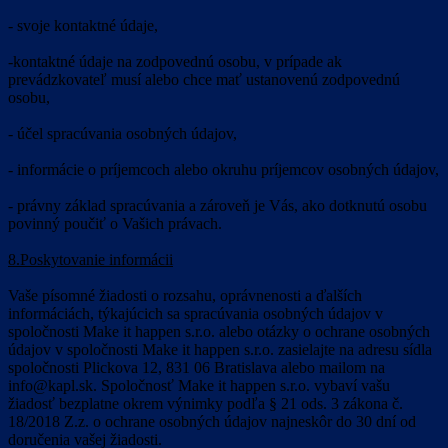
- svoje kontaktné údaje,
-kontaktné údaje na zodpovednú osobu, v prípade ak
prevádzkovateľ musí alebo chce mať ustanovenú zodpovednú
osobu,
- účel spracúvania osobných údajov,
- informácie o príjemcoch alebo okruhu príjemcov osobných údajov,
- právny základ spracúvania a zároveň je Vás, ako dotknutú osobu
povinný poučiť o Vašich právach.
8.Poskytovanie informácii
Vaše písomné žiadosti o rozsahu, oprávnenosti a ďalších
informáciách, týkajúcich sa spracúvania osobných údajov v
spoločnosti Make it happen s.r.o. alebo otázky o ochrane osobných
údajov v spoločnosti Make it happen s.r.o. zasielajte na adresu sídla
spoločnosti Plickova 12, 831 06 Bratislava alebo mailom na
info@kapl.sk. Spoločnosť Make it happen s.r.o. vybaví vašu
žiadosť bezplatne okrem výnimky podľa § 21 ods. 3 zákona č.
18/2018 Z.z. o ochrane osobných údajov najneskôr do 30 dní od
doručenia vašej žiadosti.