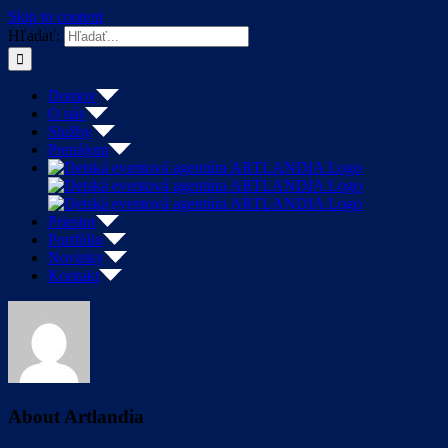
Skip to content
Hľadať:
Domov
O nás
Služby
Prenájom
Priestor
Portfólio
Novinky
Kontakt
About
Artlandia