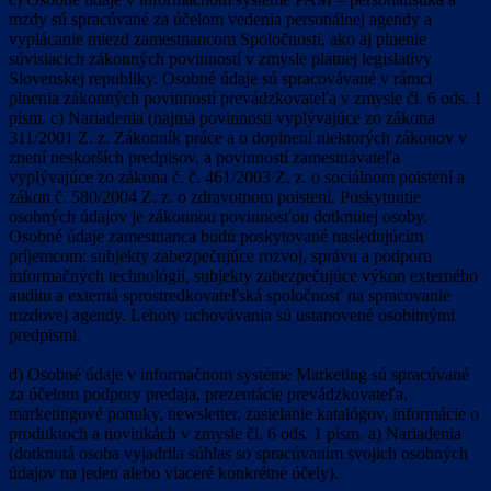
mzdy sú spracúvané za účelom vedenia personálnej agendy a
vyplácanie miezd zamestnancom Spoločnosti, ako aj plnenie
súvisiacich zákonných povinností v zmysle platnej legislatívy
Slovenskej republiky. Osobné údaje sú spracovávané v rámci
plnenia zákonných povinností prevádzkovateľa v zmysle čl. 6 ods. 1
písm. c) Nariadenia (najmä povinnosti vyplývajúce zo zákona
311/2001 Z. z. Zákonník práce a o doplnení niektorých zákonov v
znení neskorších predpisov, a povinností zamestnávateľa
vyplývajúce zo zákona č. č. 461/2003 Z. z. o sociálnom poistení a
zákon č. 580/2004 Z. z. o zdravotnom poistení. Poskytnutie
osobných údajov je zákonnou povinnosťou dotknutej osoby.
Osobné údaje zamestnanca budú poskytované nasledujúcim
príjemcom: subjekty zabezpečujúce rozvoj, správu a podporu
informačných technológií, subjekty zabezpečujúce výkon externého
auditu a externá sprostredkovateľská spoločnosť na spracovanie
mzdovej agendy. Lehoty uchovávania sú ustanovené osobitnými
predpismi.
d) Osobné údaje v informačnom systéme Marketing sú spracúvané
za účelom podpory predaja, prezentácie prevádzkovateľa,
marketingové ponuky, newsletter, zasielanie katalógov, informácie o
produktoch a novinkách v zmysle čl. 6 ods. 1 písm. a) Nariadenia
(dotknutá osoba vyjadrila súhlas so spracúvaním svojich osobných
údajov na jeden alebo viaceré konkrétne účely).