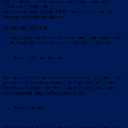
g)Ďalšie informácie o súboroch cookie a iných technológiách
nájdete o. i. na Wikipédii
(https://cs.wikipedia.org/wiki/HTTP_cookie) alebo v ponuke
Pomocník webového prehliadača.
6.Práva dotknutých osôb
Na základe písomnej žiadosti, žiadosti podanej mailom alebo osobne
v spoločnosti Make it happen s.r.o. má dotknutá osoba právo:
Právo na prístup k údajom
Máte právo vedieť, či spracúvame vaše osobné údaje. Pokiaľ tieto
spracúvame, môžete nás požiadať o prístup k údajom. Na základe
Vašej žiadosti vydáme potvrdenie s informáciami o spracúvaní
vašich osobných údajov našou spoločnosťou.
Právo na opravu
Máte právo na to, aby Vaše osobné údaje, ktoré spracúvame, boli