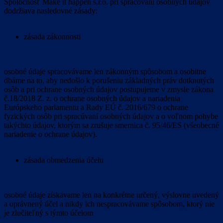
Spoločnosť Make it happen s.r.o. pri spracovaní osobných údajov
dodržiava nasledovné zásady:
zásada zákonnosti
osobné údaje spracovávame len zákonným spôsobom a osobitne
dbáme na to, aby nedošlo k porušeniu základných práv dotknutých
osôb a pri ochrane osobných údajov postupujeme v zmysle zákona
č.18/2018 Z. z. o ochrane osobných údajov a nariadenia
Európskeho parlamentu a Rady EÚ č. 2016/679 o ochrane
fyzických osôb pri spracúvaní osobných údajov a o voľnom pohybe
takýchto údajov, ktorým sa zrušuje smernica č. 95/46/ES (všeobecné
nariadenie o ochrane údajov).
zásada obmedzenia účelu
osobné údaje získavame len na konkrétne určený, výslovne uvedený
a oprávnený účel a nikdy ich nespracovávame spôsobom, ktorý nie
je zlučiteľný s týmto účelom