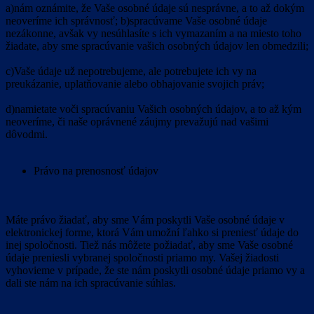
a)nám oznámite, že Vaše osobné údaje sú nesprávne, a to až dokým
neoveríme ich správnosť; b)spracúvame Vaše osobné údaje
nezákonne, avšak vy nesúhlasíte s ich vymazaním a na miesto toho
žiadate, aby sme spracúvanie vašich osobných údajov len obmedzili;
c)Vaše údaje už nepotrebujeme, ale potrebujete ich vy na
preukázanie, uplatňovanie alebo obhajovanie svojich práv;
d)namietate voči spracúvaniu Vašich osobných údajov, a to až kým
neoveríme, či naše oprávnené záujmy prevažujú nad vašimi
dôvodmi.
Právo na prenosnosť údajov
Máte právo žiadať, aby sme Vám poskytli Vaše osobné údaje v
elektronickej forme, ktorá Vám umožní ľahko si preniesť údaje do
inej spoločnosti. Tiež nás môžete požiadať, aby sme Vaše osobné
údaje preniesli vybranej spoločnosti priamo my. Vašej žiadosti
vyhovieme v prípade, že ste nám poskytli osobné údaje priamo vy a
dali ste nám na ich spracúvanie súhlas.