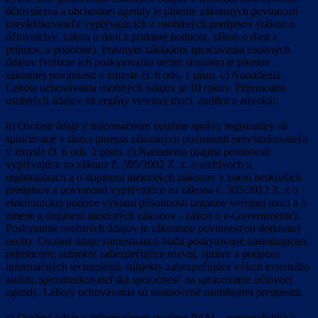
účtovníctva a obchodnej agendy je plnenie zákonných povinností
prevádzkovateľa vyplývajúcich z osobitných predpisov (zákon o
účtovníctve, zákon o dani z pridanej hodnoty, zákon o dani z
príjmov, a podobne). Právnym základom spracúvania osobných
údajov (vrátane ich poskytovania tretím stranám) je plnenie
zákonnej povinnosti v zmysle čl. 6 ods. 1 písm. c) Nariadenia.
Lehota uchovávania osobných údajov je 10 rokov. Príjemcami
osobných údajov sú orgány verejnej moci, audítor a advokát.
b) Osobné údaje v informačnom systéme správy registratúry sú
spracúvané v rámci plnenia zákonných povinností prevádzkovateľa
v zmysle čl. 6 ods. 1 písm. c) Nariadenia (najmä povinnosti
vyplývajúce zo zákona č. 395/2002 Z. z. o archívoch a
registratúrach a o doplnení niektorých zákonov v znení neskorších
predpisov a povinnosti vyplývajúce zo zákona č. 305/2013 Z. z o
elektronickej podobe výkonu pôsobnosti orgánov verejnej moci a o
zmene a doplnení niektorých zákonov - zákon o e-Governmente).
Poskytnutie osobných údajov je zákonnou povinnosťou dotknutej
osoby. Osobné údaje zamestnanca budú poskytované nasledujúcim
príjemcom: subjekty zabezpečujúce rozvoj, správu a podporu
informačných technológií, subjekty zabezpečujúce výkon externého
auditu, sprostredkovateľská spoločnosť na spracovanie účtovnej
agendy. Lehoty uchovávania sú ustanovené osobitnými predpismi.
c) Osobné údaje v informačnom systéme PAM – personalistika a