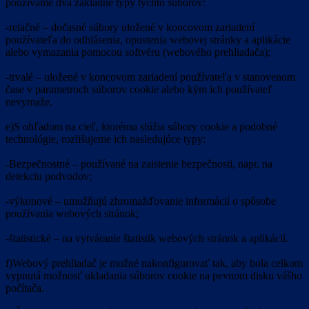
používame dva základné typy týchto súborov:
-relačné – dočasné súbory uložené v koncovom zariadení
používateľa do odhlásenia, opustenia webovej stránky a aplikácie
alebo vymazania pomocou softvéru (webového prehliadača);
-trvalé – uložené v koncovom zariadení používateľa v stanovenom
čase v parametroch súborov cookie alebo kým ich používateľ
nevymaže.
e)S ohľadom na cieľ, ktorému slúžia súbory cookie a podobné
technológie, rozlišujeme ich nasledujúce typy:
-Bezpečnostné – používané na zaistenie bezpečnosti, napr. na
detekciu podvodov;
-výkonové – umožňujú zhromažďovanie informácií o spôsobe
používania webových stránok;
-štatistické – na vytváranie štatistík webových stránok a aplikácií.
f)Webový prehliadač je možné nakonfigurovať tak, aby bola celkom
vypnutá možnosť ukladania súborov cookie na pevnom disku vášho
počítača.