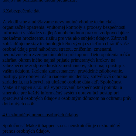
3.Zabezpečenie dát
Zaviedli sme a udržiavame nevyhnutné vhodné technické a
organizačné opatrenia, vnútornej kontroly a procesy bezpečnosti
informácií v súlade s najlepšou obchodnou praxou zodpovedajúce
možnému hroziacemu riziku pre vás ako subjekt údajov. Zároveň
zohľadňujeme stav technologického vývoja s cieľom chrániť vaše
osobné údaje pred náhodnou stratou, zničením, zmenami,
neoprávneným zverejnením alebo prístupom. Tieto opatrenia môžu
zahŕňať okrem iného najmä prijatie primeraných krokov na
zabezpečenie zodpovednosti zamestnancov, ktorí majú prístup k
vašim údajom, školenia zamestnancov, pravidelné zálohovanie,
postupy pre obnovu dát a riadenie incidentov, softvérová ochrana
zariadenia, na ktorých sú uložené osobné dáta atď. Spoločnosť
Make it happen s.r.o. má vypracovanú bezpečnostnú politiku a
smernice pre každý informačný systém upravujúci postup pri
spracúvaní osobných údajov s osobitným dôrazom na ochranu práv
dotknutých osôb.
4.Cezhraničný prenos osobných údajov
Spoločnosť Make it happen s.r.o.. neuskutočňuje cezhraničný
prenos osobných údajov.