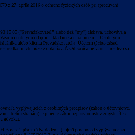
79 z 27. apríla 2016 o ochrane fyzických osôb pri spracúvaní
2 093 15 05 ("Prevádzkovateľ" alebo tiež "my") získava, uchováva a
 s Vašimi osobnými údajmi nakladáme a chránime ich. Osobnými
ríslušníka alebo klienta Prevádzkovateľa. Účelom týchto zásad
ostriedkami ich môžete uplatňovať. Odporúčame vám starostlivo sa
vateľa vyplývajúcich z osobitných predpisov (zákon o účtovníctve,
nia tretím stranám) je plnenie zákonnej povinnosti v zmysle čl. 6
 a advokát.
l. 6 ods. 1 písm. c) Nariadenia (najmä povinnosti vyplývajúce zo