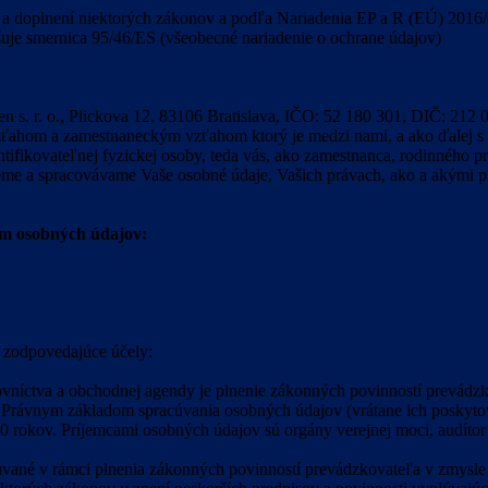
a doplnení niektorých zákonov a podľa Nariadenia EP a R (EÚ) 2016/6
uje smernica 95/46/ES (všeobecné nariadenie o ochrane údajov)
ppen s. r. o., Plickova 12, 83106 Bratislava, IČO: 52 180 301, DIČ: 21
 vzťahom a zamestnaneckým vzťahom ktorý je medzi nami, a ako ďalej
ntifikovateľnej fyzickej osoby, teda vás, ako zamestnanca, rodinného p
e a spracovávame Vaše osobné údaje, Vašich právach, ako a akými pr
m osobných údajov:
 zodpovedajúce účely:
níctva a obchodnej agendy je plnenie zákonných povinností prevádzko
. Právnym základom spracúvania osobných údajov (vrátane ich poskytova
0 rokov. Príjemcami osobných údajov sú orgány verejnej moci, audítor
vané v rámci plnenia zákonných povinností prevádzkovateľa v zmysle č