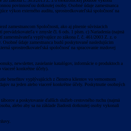
úce zo zákona č. 305/2013 Z. z o elektronickej podobe výkonu
ákonnou povinnosťou dotknutej osoby. Osobné údaje zamestnanca
júce výkon externého auditu, sprostredkovateľská spoločnosť na
ezd zamestnancom Spoločnosti, ako aj plnenie súvisiacich
í prevádzkovateľa v zmysle čl. 6 ods. 1 písm. c) Nariadenia (najmä
í zamestnávateľa vyplývajúce zo zákona č. č. 461/2003 Z. z. o
oby. Osobné údaje zamestnanca budú poskytované nasledujúcim
xterná sprostredkovateľská spoločnosť na spracovanie mzdovej
uky, newsletter, zasielanie katalógov, informácie o produktoch a
 viaceré konkrétne účely).
ie benefitov vyplývajúcich z členstva klientov vo vernostnom
dajov na jeden alebo viaceré konkrétne účely. Poskytnutie osobných
táborov a poskytovanie ďalších služieb cestovného ruchu (najmä
osoba, alebo aby sa na základe žiadosti dotknutej osoby vykonali
mluvy.