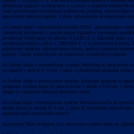
zákona č. 395/2002 Z. z. o archívoch a registratúrach a o doplnení 
pôsobnosti orgánov verejnej moci a o zmene a doplnení niektorých 
budú poskytované nasledujúcim príjemcom: subjekty zabezpečujúce ro
spracovanie účtovnej agendy. Lehoty uchovávania sú ustanovené oso
c) Osobné údaje v informačnom systéme PAM – personalistika a mzdy
zákonných povinností v zmysle platnej legislatívy Slovenskej republ
povinnosti vyplývajúce zo zákona 311/2001 Z. z. Zákonník práce a o 
sociálnom poistení a zákon č. 580/2004 Z. z. o zdravotnom poisten
príjemcom: subjekty zabezpečujúce rozvoj, správu a podporu informa
agendy. Lehoty uchovávania sú ustanovené osobitnými predpismi.
d) Osobné údaje v informačnom systéme Marketing sú spracúvané za ú
novinkách v zmysle čl. 6 ods. 1 písm. a) Nariadenia (dotknutá osoba 
e) Osobné údaje v informačnom systéme Vernostný program sú spracúv
programe. Osobné údaje sú spracovávané v súlade s Čl.6 ods. 1 písm.
údajov je vyjadrená súhlasom dotknutej osoby.
f) Osobné údaje v informačnom systéme Prevádzkovateľa sú spracúvan
detské tábory) v zmysle čl. 6 ods. 1 písm. b) Nariadenia (spracúvani
opatrenia pred uzatvorením zmluvy
Spoločnosť Make it happen s.r.o. spracováva osobné údaje na základ