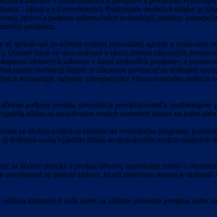
niektorých zákonov v znení neskorších predpisov a povinnosti vyplývaj
zákonov - zákon o e-Governmente). Poskytnutie osobných údajov je z
zvoj, správu a podporu informačných technológií, subjekty zabezpeču
bitnými predpismi.
 sú spracúvané za účelom vedenia personálnej agendy a vyplácanie mi
iky. Osobné údaje sú spracovávané v rámci plnenia zákonných povinnost
doplnení niektorých zákonov v znení neskorších predpisov, a povinnost
í. Poskytnutie osobných údajov je zákonnou povinnosťou dotknutej os
čných technológií, subjekty zabezpečujúce výkon externého auditu a e
čelom podpory predaja, prezentácie prevádzkovateľa, marketingové pon
vyjadrila súhlas so spracúvaním svojich osobných údajov na jeden alebo
ané za účelom evidencia klientov do vernostného programu, poskytnut
 a) dotknutá osoba vyjadrila súhlas so spracúvaním svojich osobných ú
é za účelom ponuky a predaja táborov, uzatváranie zmlúv o obstaraní 
e je nevyhnutné na plnenie zmluvy, ktorej zmluvnou stranou je dotknutá 
e súhlasu dotknutých osôb alebo na základe právneho predpisu alebo z