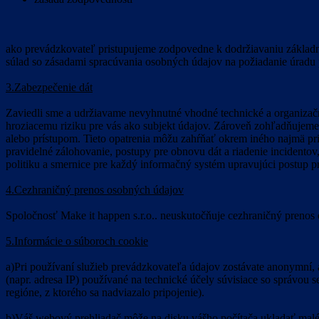
ako prevádzkovateľ pristupujeme zodpovedne k dodržiavaniu základn
súlad so zásadami spracúvania osobných údajov na požiadanie úradu
3.Zabezpečenie dát
Zaviedli sme a udržiavame nevyhnutné vhodné technické a organizač
hroziacemu riziku pre vás ako subjekt údajov. Zároveň zohľadňujem
alebo prístupom. Tieto opatrenia môžu zahŕňať okrem iného najmä pr
pravidelné zálohovanie, postupy pre obnovu dát a riadenie incidento
politiku a smernice pre každý informačný systém upravujúci postup 
4.Cezhraničný prenos osobných údajov
Spoločnosť Make it happen s.r.o.. neuskutočňuje cezhraničný prenos
5.Informácie o súboroch cookie
a)Pri používaní služieb prevádzkovateľa údajov zostávate anonymní, 
(napr. adresa IP) používané na technické účely súvisiace so správou
regióne, z ktorého sa nadviazalo pripojenie).
b)Váš webový prehliadač môže na disku vášho počítača ukladať malé t