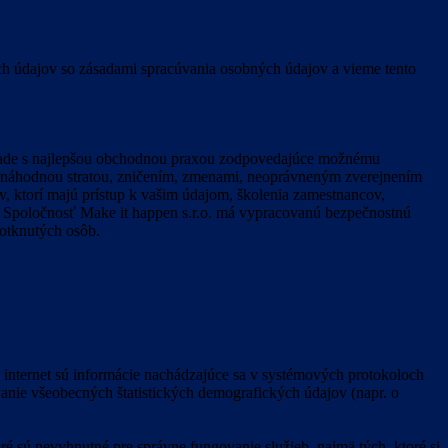
h údajov so zásadami spracúvania osobných údajov a vieme tento
súlade s najlepšou obchodnou praxou zodpovedajúce možnému
ed náhodnou stratou, zničením, zmenami, neoprávneným zverejnením
, ktorí majú prístup k vašim údajom, školenia zamestnancov,
tď. Spoločnosť Make it happen s.r.o. má vypracovanú bezpečnostnú
dotknutých osôb.
 internet sú informácie nachádzajúce sa v systémových protokoloch
vanie všeobecných štatistických demografických údajov (napr. o
é sú nevyhnutné pre správne fungovanie služieb, najmä tých, ktoré si