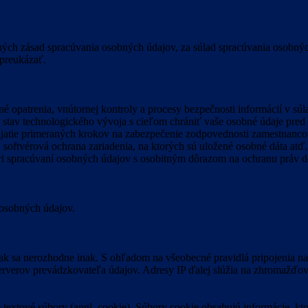
ých zásad spracúvania osobných údajov, za súlad spracúvania osobnýc
 preukázať.
né opatrenia, vnútornej kontroly a procesy bezpečnosti informácií v 
e stav technologického vývoja s cieľom chrániť vaše osobné údaje pr
ijatie primeraných krokov na zabezpečenie zodpovednosti zamestnancov
v, softvérová ochrana zariadenia, na ktorých sú uložené osobné dáta a
pri spracúvaní osobných údajov s osobitným dôrazom na ochranu práv 
 osobných údajov.
ak sa nerozhodne inak. S ohľadom na všeobecné pravidlá pripojenia na
 serverov prevádzkovateľa údajov. Adresy IP ďalej slúžia na zhromažďo
extové súbory (angl. cookie). Súbory cookie obsahujú informácie, ktor