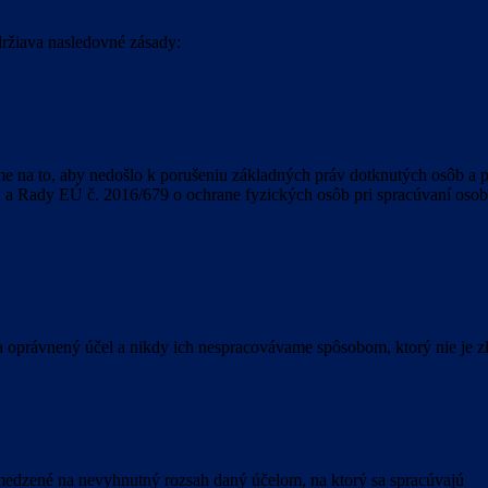
držiava nasledovné zásady:
 na to, aby nedošlo k porušeniu základných práv dotknutých osôb a 
u a Rady EÚ č. 2016/679 o ochrane fyzických osôb pri spracúvaní oso
 oprávnený účel a nikdy ich nespracovávame spôsobom, ktorý nie je z
bmedzené na nevyhnutný rozsah daný účelom, na ktorý sa spracúvajú