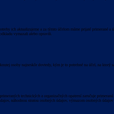
treby ich aktualizujeme a za týmto účelom máme prijaté primerané a úč
odkladu vymazali alebo opravili.
nutej osoby najneskôr dovtedy, kým je to potrebné na účel, na ktorý s
 primeraných technických a organizačných opatrení zaručuje primera
dajov, náhodnou stratou osobných údajov, výmazom osobných údajov