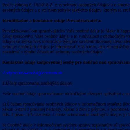
Podľa zákona č. 18/2018 Z. z. o ochrane osobných údajov a o zmene 
osobných údajov a o voľnom pohybe takýchto údajov, ktorým sa zruš
Identifikačné a kontaktné údaje Prevádzkovateľa:
Prevádzkovateľom spracúvajúcim Vaše osobné údaje je Make it ha
ďalej spracováva Vaše osobné údaje, a to v súvislosti s obchodným
údajmi sú akékoľvek informácie týkajúce sa identifikovanej alebo ide
ochrany osobných údajov je informovať Vás o tom, ako zhromažďujem
zoznámiť s týmito Zásadami ochrany osobných údajov.
Kontaktné údaje zodpovednej osoby pre dohľad nad spracúvaní
Zodpovedna-osoba@centrum.sk
1.Účely spracovania osobných údajov
Vaše osobné údaje spracovávame niekoľkými rôznymi spôsobmi a na
a) Účelom spracúvania osobných údajov v informačnom systéme účtov
zákon o dani z pridanej hodnoty, zákon o dani z príjmov, a podobne)
ods. 1 písm. c) Nariadenia. Lehota uchovávania osobných údajov je 1
b) Osobné údaje v informačnom systéme správy registratúry sú spracú