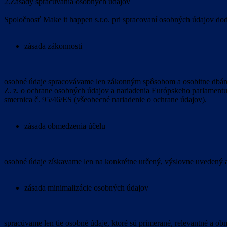
2.Zásady spracúvania osobných údajov
Spoločnosť Make it happen s.r.o. pri spracovaní osobných údajov do
zásada zákonnosti
osobné údaje spracovávame len zákonným spôsobom a osobitne dbáme
Z. z. o ochrane osobných údajov a nariadenia Európskeho parlament
smernica č. 95/46/ES (všeobecné nariadenie o ochrane údajov).
zásada obmedzenia účelu
osobné údaje získavame len na konkrétne určený, výslovne uvedený a
zásada minimalizácie osobných údajov
spracúvame len tie osobné údaje, ktoré sú primerané, relevantné a o