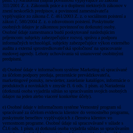
písm. c) Nariadenia (najmä povinnosti vyplývajúce zo zákona
311/2001 Z. z. Zákonník práce a o doplnení niektorých zákonov v
znení neskorších predpisov, a povinností zamestnávateľa
vyplývajúce zo zákona č. č. 461/2003 Z. z. o sociálnom poistení a
zákon č. 580/2004 Z. z. o zdravotnom poistení. Poskytnutie
osobných údajov je zákonnou povinnosťou dotknutej osoby.
Osobné údaje zamestnanca budú poskytované nasledujúcim
príjemcom: subjekty zabezpečujúce rozvoj, správu a podporu
informačných technológií, subjekty zabezpečujúce výkon externého
auditu a externá sprostredkovateľská spoločnosť na spracovanie
mzdovej agendy. Lehoty uchovávania sú ustanovené osobitnými
predpismi.
d) Osobné údaje v informačnom systéme Marketing sú spracúvané
za účelom podpory predaja, prezentácie prevádzkovateľa,
marketingové ponuky, newsletter, zasielanie katalógov, informácie o
produktoch a novinkách v zmysle čl. 6 ods. 1 písm. a) Nariadenia
(dotknutá osoba vyjadrila súhlas so spracúvaním svojich osobných
údajov na jeden alebo viaceré konkrétne účely).
e) Osobné údaje v informačnom systéme Vernostný program sú
spracúvané za účelom evidencia klientov do vernostného programu,
poskytnutie benefitov vyplývajúcich z členstva klientov vo
vernostnom programe. Osobné údaje sú spracovávané v súlade s
Čl.6 ods. 1 písm. a) dotknutá osoba vyjadrila súhlas so spracúvaním