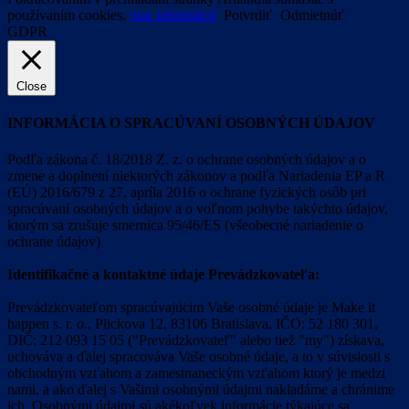
používaním cookies.
viac informácií
Potvrdiť
Odmietnúť
GDPR
Close
INFORMÁCIA O SPRACÚVANÍ OSOBNÝCH ÚDAJOV
Podľa zákona č. 18/2018 Z. z. o ochrane osobných údajov a o
zmene a doplnení niektorých zákonov a podľa Nariadenia EP a R
(EÚ) 2016/679 z 27. apríla 2016 o ochrane fyzických osôb pri
spracúvaní osobných údajov a o voľnom pohybe takýchto údajov,
ktorým sa zrušuje smernica 95/46/ES (všeobecné nariadenie o
ochrane údajov)
Identifikačné a kontaktné údaje Prevádzkovateľa:
Prevádzkovateľom spracúvajúcim Vaše osobné údaje je Make it
happen s. r. o., Plickova 12, 83106 Bratislava, IČO: 52 180 301,
DIČ: 212 093 15 05 ("Prevádzkovateľ" alebo tiež "my") získava,
uchováva a ďalej spracováva Vaše osobné údaje, a to v súvislosti s
obchodným vzťahom a zamestnaneckým vzťahom ktorý je medzi
nami, a ako ďalej s Vašimi osobnými údajmi nakladáme a chránime
ich. Osobnými údajmi sú akékoľvek informácie týkajúce sa