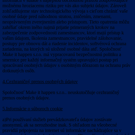
informácií v súlade s najlepšou obchodnou praxou zodpovedajúce
možnému hroziacemu riziku pre vás ako subjekt údajov. Zároveň
zohľadňujeme stav technologického vývoja s cieľom chrániť vaše
osobné údaje pred náhodnou stratou, zničením, zmenami,
neoprávneným zverejnením alebo prístupom. Tieto opatrenia môžu
zahŕňať okrem iného najmä prijatie primeraných krokov na
zabezpečenie zodpovednosti zamestnancov, ktorí majú prístup k
vašim údajom, školenia zamestnancov, pravidelné zálohovanie,
postupy pre obnovu dát a riadenie incidentov, softvérová ochrana
zariadenia, na ktorých sú uložené osobné dáta atď. Spoločnosť
Make it happen s.r.o. má vypracovanú bezpečnostnú politiku a
smernice pre každý informačný systém upravujúci postup pri
spracúvaní osobných údajov s osobitným dôrazom na ochranu práv
dotknutých osôb.
4.Cezhraničný prenos osobných údajov
Spoločnosť Make it happen s.r.o.. neuskutočňuje cezhraničný
prenos osobných údajov.
5.Informácie o súboroch cookie
a)Pri používaní služieb prevádzkovateľa údajov zostávate
anonymní, ak sa nerozhodne inak. S ohľadom na všeobecné
pravidlá pripojenia na internet sú informácie nachádzajúce sa v