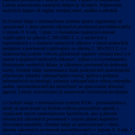
Lehota uchovávania osobných údajov je 10 rokov. Príjemcami
osobných údajov sú orgány verejnej moci, audítor a advokát.
b) Osobné údaje v informačnom systéme správy registratúry sú
spracúvané v rámci plnenia zákonných povinností prevádzkovateľa
v zmysle čl. 6 ods. 1 písm. c) Nariadenia (najmä povinnosti
vyplývajúce zo zákona č. 395/2002 Z. z. o archívoch a
registratúrach a o doplnení niektorých zákonov v znení neskorších
predpisov a povinnosti vyplývajúce zo zákona č. 305/2013 Z. z o
elektronickej podobe výkonu pôsobnosti orgánov verejnej moci a o
zmene a doplnení niektorých zákonov - zákon o e-Governmente).
Poskytnutie osobných údajov je zákonnou povinnosťou dotknutej
osoby. Osobné údaje zamestnanca budú poskytované nasledujúcim
príjemcom: subjekty zabezpečujúce rozvoj, správu a podporu
informačných technológií, subjekty zabezpečujúce výkon externého
auditu, sprostredkovateľská spoločnosť na spracovanie účtovnej
agendy. Lehoty uchovávania sú ustanovené osobitnými predpismi.
c) Osobné údaje v informačnom systéme PAM – personalistika a
mzdy sú spracúvané za účelom vedenia personálnej agendy a
vyplácanie miezd zamestnancom Spoločnosti, ako aj plnenie
súvisiacich zákonných povinností v zmysle platnej legislatívy
Slovenskej republiky. Osobné údaje sú spracovávané v rámci
plnenia zákonných povinností prevádzkovateľa v zmysle čl. 6 ods. 1