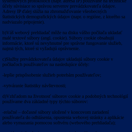
systémových protokoloch (napr. adresa IP) používané na technické
účely súvisiace so správou serverov prevádzkovateľa údajov.
Adresy IP ďalej slúžia na zhromažďovanie všeobecných
štatistických demografických údajov (napr. o regióne, z ktorého sa
nadviazalo pripojenie).
b)Váš webový prehliadač môže na disku vášho počítača ukladať
malé textové súbory (angl. cookie). Súbory cookie obsahujú
informácie, ktoré sú nevyhnutné pre správne fungovanie služieb,
najmä tých, ktoré si vyžadujú oprávnenie.
c)Služby prevádzkovateľa údajov ukladajú súbory cookie v
počítačoch používateľov na nasledujúce účely:
-lepšie prispôsobenie služieb potrebám používateľov;
-vytváranie štatistiky návštevnosti;
d)Vzhľadom na životnosť súborov cookie a podobných technológií
používame dva základné typy týchto súborov:
-relačné – dočasné súbory uložené v koncovom zariadení
používateľa do odhlásenia, opustenia webovej stránky a aplikácie
alebo vymazania pomocou softvéru (webového prehliadača);