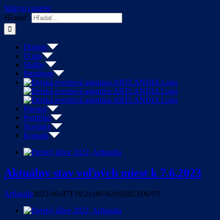
Skip to content
Hľadať:
Domov
O nás
Služby
Prenájom
Priestor
Portfólio
Novinky
Kontakt
Aktuálny stav voľných miest k 7.6.2023
Artlandia
2023-06-07T10:21:48+02:00
2023/06/07
|