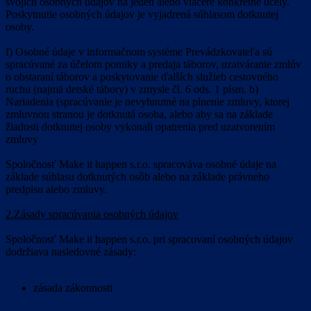
svojich osobných údajov na jeden alebo viaceré konkrétne účely.
Poskytnutie osobných údajov je vyjadrená súhlasom dotknutej
osoby.
f) Osobné údaje v informačnom systéme Prevádzkovateľa sú
spracúvané za účelom ponuky a predaja táborov, uzatváranie zmlúv
o obstaraní táborov a poskytovanie ďalších služieb cestovného
ruchu (najmä detské tábory) v zmysle čl. 6 ods. 1 písm. b)
Nariadenia (spracúvanie je nevyhnutné na plnenie zmluvy, ktorej
zmluvnou stranou je dotknutá osoba, alebo aby sa na základe
žiadosti dotknutej osoby vykonali opatrenia pred uzatvorením
zmluvy
Spoločnosť Make it happen s.r.o. spracováva osobné údaje na
základe súhlasu dotknutých osôb alebo na základe právneho
predpisu alebo zmluvy.
2.Zásady spracúvania osobných údajov
Spoločnosť Make it happen s.r.o. pri spracovaní osobných údajov
dodržiava nasledovné zásady:
zásada zákonnosti