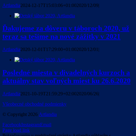
Artlandia
2024-12-17T15:03:06+01:00
2020/12/09
|
Ďakujeme za dôveru v táboroch 2020, už
teraz sa tešíme na nové zážitky v 2021
Artlandia
2020-12-01T17:29:00+01:00
2020/12/01
|
Posledné miesta v divadelných kurzoch a
aktuálny stav voľných miest ku 26.6.2020
Artlandia
2021-10-19T21:59:29+02:00
2020/06/26
|
Všeobecné obchodné podmienky
© Copyright
2026
Artlandia
Facebook
Instagram
Email
Page load link
Pokračovaním v prehliadaní stránky Artlandia súhlasíte s