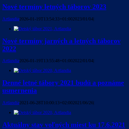
Nové termíny letných táborov 2023
Artlandia
2026-01-19T13:54:33+01:00
2023/01/04
|
Nové termíny jarných a letných táborov
2022
Artlandia
2026-01-19T13:55:48+01:00
2022/01/04
|
Denné letné tábory 2021 budú a poznáme
usmernenia
Artlandia
2021-06-28T10:00:13+02:00
2021/06/26
|
Aktuálny stav voľných miest ku 17.6.2021