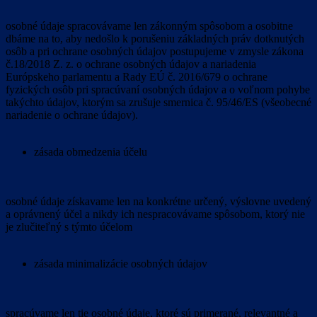
osobné údaje spracovávame len zákonným spôsobom a osobitne
dbáme na to, aby nedošlo k porušeniu základných práv dotknutých
osôb a pri ochrane osobných údajov postupujeme v zmysle zákona
č.18/2018 Z. z. o ochrane osobných údajov a nariadenia
Európskeho parlamentu a Rady EÚ č. 2016/679 o ochrane
fyzických osôb pri spracúvaní osobných údajov a o voľnom pohybe
takýchto údajov, ktorým sa zrušuje smernica č. 95/46/ES (všeobecné
nariadenie o ochrane údajov).
zásada obmedzenia účelu
osobné údaje získavame len na konkrétne určený, výslovne uvedený
a oprávnený účel a nikdy ich nespracovávame spôsobom, ktorý nie
je zlučiteľný s týmto účelom
zásada minimalizácie osobných údajov
spracúvame len tie osobné údaje, ktoré sú primerané, relevantné a