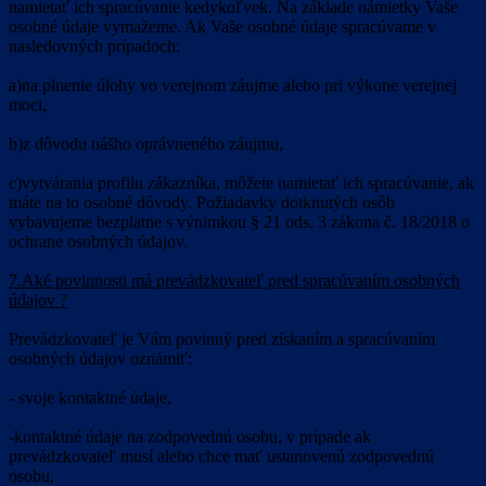
namietať ich spracúvanie kedykoľvek. Na základe námietky Vaše
osobné údaje vymažeme. Ak Vaše osobné údaje spracúvame v
nasledovných prípadoch:
a)na plnenie úlohy vo verejnom záujme alebo pri výkone verejnej
moci,
b)z dôvodu nášho oprávneného záujmu,
c)vytvárania profilu zákazníka, môžete namietať ich spracúvanie, ak
máte na to osobné dôvody. Požiadavky dotknutých osôb
vybavujeme bezplatne s výnimkou § 21 ods. 3 zákona č. 18/2018 o
ochrane osobných údajov.
7.Aké povinnosti má prevádzkovateľ pred spracúvaním osobných
údajov ?
Prevádzkovateľ je Vám povinný pred získaním a spracúvaním
osobných údajov oznámiť:
- svoje kontaktné údaje,
-kontaktné údaje na zodpovednú osobu, v prípade ak
prevádzkovateľ musí alebo chce mať ustanovenú zodpovednú
osobu,