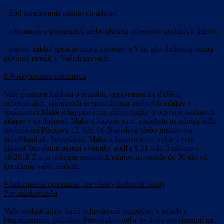
- účel spracúvania osobných údajov,
- informácie o príjemcoch alebo okruhu príjemcov osobných údajov,
- právny základ spracúvania a zároveň je Vás, ako dotknutú osobu
povinný poučiť o Vašich právach.
8.Poskytovanie informácii
Vaše písomné žiadosti o rozsahu, oprávnenosti a ďalších
informáciách, týkajúcich sa spracúvania osobných údajov v
spoločnosti Make it happen s.r.o. alebo otázky o ochrane osobných
údajov v spoločnosti Make it happen s.r.o. zasielajte na adresu sídla
spoločnosti Plickova 12, 831 06 Bratislava alebo mailom na
info@kapl.sk. Spoločnosť Make it happen s.r.o. vybaví vašu
žiadosť bezplatne okrem výnimky podľa § 21 ods. 3 zákona č.
18/2018 Z.z. o ochrane osobných údajov najneskôr do 30 dní od
doručenia vašej žiadosti.
9.Informačná povinnosť pre všetky dotknuté osoby
Prevádzkovateľa
Vaše osobné údaje budú uchovávané bezpečne, v súlade s
bezpečnostnou politikou Prevádzkovateľa po dobu nevyhnutnú na