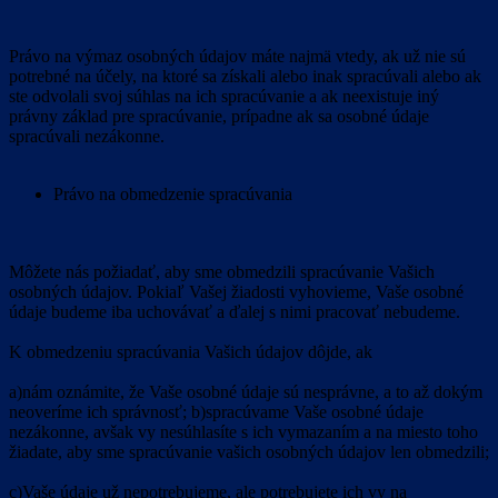
Právo na výmaz osobných údajov máte najmä vtedy, ak už nie sú
potrebné na účely, na ktoré sa získali alebo inak spracúvali alebo ak
ste odvolali svoj súhlas na ich spracúvanie a ak neexistuje iný
právny základ pre spracúvanie, prípadne ak sa osobné údaje
spracúvali nezákonne.
Právo na obmedzenie spracúvania
Môžete nás požiadať, aby sme obmedzili spracúvanie Vašich
osobných údajov. Pokiaľ Vašej žiadosti vyhovieme, Vaše osobné
údaje budeme iba uchovávať a ďalej s nimi pracovať nebudeme.
K obmedzeniu spracúvania Vašich údajov dôjde, ak
a)nám oznámite, že Vaše osobné údaje sú nesprávne, a to až dokým
neoveríme ich správnosť; b)spracúvame Vaše osobné údaje
nezákonne, avšak vy nesúhlasíte s ich vymazaním a na miesto toho
žiadate, aby sme spracúvanie vašich osobných údajov len obmedzili;
c)Vaše údaje už nepotrebujeme, ale potrebujete ich vy na