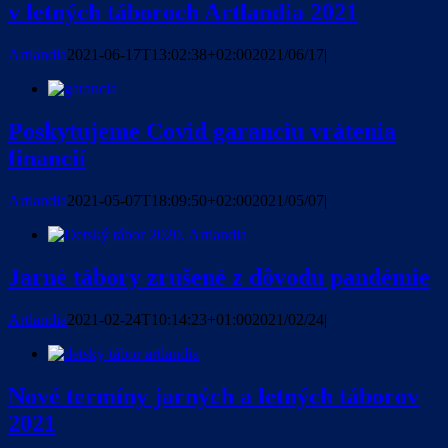
v letných táboroch Artlandia 2021
Artlandia
2021-06-17T13:02:38+02:00
2021/06/17
|
Poskytujeme Covid garanciu vrátenia
financií
Artlandia
2021-05-07T18:09:50+02:00
2021/05/07
|
Jarné tábory zrušené z dôvodu pandémie
Artlandia
2021-02-24T10:14:23+01:00
2021/02/24
|
Nové termíny jarných a letných táborov
2021