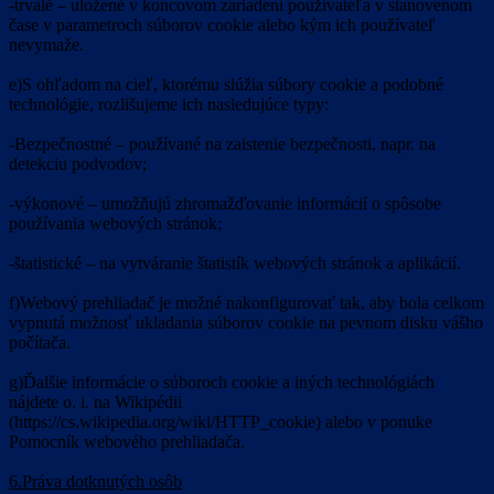
-trvalé – uložené v koncovom zariadení používateľa v stanovenom
čase v parametroch súborov cookie alebo kým ich používateľ
nevymaže.
e)S ohľadom na cieľ, ktorému slúžia súbory cookie a podobné
technológie, rozlišujeme ich nasledujúce typy:
-Bezpečnostné – používané na zaistenie bezpečnosti, napr. na
detekciu podvodov;
-výkonové – umožňujú zhromažďovanie informácií o spôsobe
používania webových stránok;
-štatistické – na vytváranie štatistík webových stránok a aplikácií.
f)Webový prehliadač je možné nakonfigurovať tak, aby bola celkom
vypnutá možnosť ukladania súborov cookie na pevnom disku vášho
počítača.
g)Ďalšie informácie o súboroch cookie a iných technológiách
nájdete o. i. na Wikipédii
(https://cs.wikipedia.org/wiki/HTTP_cookie) alebo v ponuke
Pomocník webového prehliadača.
6.Práva dotknutých osôb