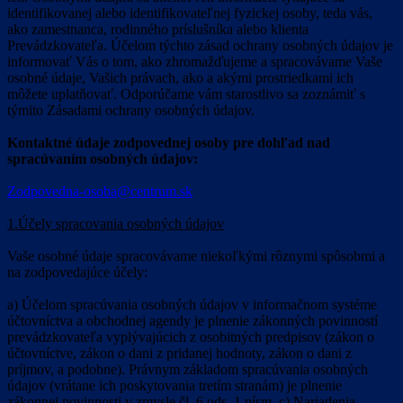
identifikovanej alebo identifikovateľnej fyzickej osoby, teda vás,
ako zamestnanca, rodinného príslušníka alebo klienta
Prevádzkovateľa. Účelom týchto zásad ochrany osobných údajov je
informovať Vás o tom, ako zhromažďujeme a spracovávame Vaše
osobné údaje, Vašich právach, ako a akými prostriedkami ich
môžete uplatňovať. Odporúčame vám starostlivo sa zoznámiť s
týmito Zásadami ochrany osobných údajov.
Kontaktné údaje zodpovednej osoby pre dohľad nad
spracúvaním osobných údajov:
Zodpovedna-osoba@centrum.sk
1.Účely spracovania osobných údajov
Vaše osobné údaje spracovávame niekoľkými rôznymi spôsobmi a
na zodpovedajúce účely:
a) Účelom spracúvania osobných údajov v informačnom systéme
účtovníctva a obchodnej agendy je plnenie zákonných povinností
prevádzkovateľa vyplývajúcich z osobitných predpisov (zákon o
účtovníctve, zákon o dani z pridanej hodnoty, zákon o dani z
príjmov, a podobne). Právnym základom spracúvania osobných
údajov (vrátane ich poskytovania tretím stranám) je plnenie
zákonnej povinnosti v zmysle čl. 6 ods. 1 písm. c) Nariadenia.