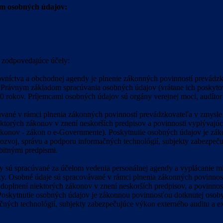
m osobných údajov:
 zodpovedajúce účely:
níctva a obchodnej agendy je plnenie zákonných povinností prevádzko
. Právnym základom spracúvania osobných údajov (vrátane ich poskytova
0 rokov. Príjemcami osobných údajov sú orgány verejnej moci, audítor
vané v rámci plnenia zákonných povinností prevádzkovateľa v zmysle č
niektorých zákonov v znení neskorších predpisov a povinnosti vyplývaj
zákonov - zákon o e-Governmente). Poskytnutie osobných údajov je z
zvoj, správu a podporu informačných technológií, subjekty zabezpeču
bitnými predpismi.
 sú spracúvané za účelom vedenia personálnej agendy a vyplácanie mi
iky. Osobné údaje sú spracovávané v rámci plnenia zákonných povinnost
doplnení niektorých zákonov v znení neskorších predpisov, a povinnost
í. Poskytnutie osobných údajov je zákonnou povinnosťou dotknutej os
čných technológií, subjekty zabezpečujúce výkon externého auditu a e