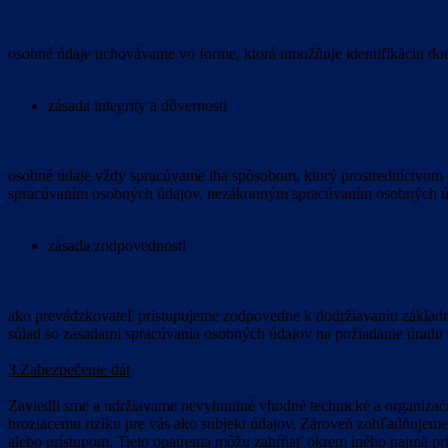
osobné údaje uchovávame vo forme, ktorá umožňuje identifikáciu dotk
zásada integrity a dôvernosti
osobné údaje vždy spracúvame iba spôsobom, ktorý prostredníctvom
spracúvaním osobných údajov, nezákonným spracúvaním osobných ú
zásada zodpovednosti
ako prevádzkovateľ pristupujeme zodpovedne k dodržiavaniu základn
súlad so zásadami spracúvania osobných údajov na požiadanie úradu
3.Zabezpečenie dát
Zaviedli sme a udržiavame nevyhnutné vhodné technické a organizač
hroziacemu riziku pre vás ako subjekt údajov. Zároveň zohľadňujem
alebo prístupom. Tieto opatrenia môžu zahŕňať okrem iného najmä pr