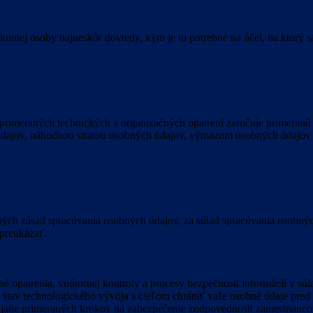
nutej osoby najneskôr dovtedy, kým je to potrebné na účel, na ktorý s
 primeraných technických a organizačných opatrení zaručuje primera
dajov, náhodnou stratou osobných údajov, výmazom osobných údajov
ých zásad spracúvania osobných údajov, za súlad spracúvania osobnýc
 preukázať.
né opatrenia, vnútornej kontroly a procesy bezpečnosti informácií v 
e stav technologického vývoja s cieľom chrániť vaše osobné údaje pr
ijatie primeraných krokov na zabezpečenie zodpovednosti zamestnancov