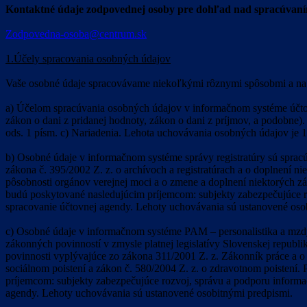
Kontaktné údaje zodpovednej osoby pre dohľad nad spracúvaní
Zodpovedna-osoba@centrum.sk
1.Účely spracovania osobných údajov
Vaše osobné údaje spracovávame niekoľkými rôznymi spôsobmi a na
a) Účelom spracúvania osobných údajov v informačnom systéme účtov
zákon o dani z pridanej hodnoty, zákon o dani z príjmov, a podobne)
ods. 1 písm. c) Nariadenia. Lehota uchovávania osobných údajov je 1
b) Osobné údaje v informačnom systéme správy registratúry sú spracú
zákona č. 395/2002 Z. z. o archívoch a registratúrach a o doplnení 
pôsobnosti orgánov verejnej moci a o zmene a doplnení niektorých 
budú poskytované nasledujúcim príjemcom: subjekty zabezpečujúce ro
spracovanie účtovnej agendy. Lehoty uchovávania sú ustanovené oso
c) Osobné údaje v informačnom systéme PAM – personalistika a mzdy
zákonných povinností v zmysle platnej legislatívy Slovenskej republ
povinnosti vyplývajúce zo zákona 311/2001 Z. z. Zákonník práce a o 
sociálnom poistení a zákon č. 580/2004 Z. z. o zdravotnom poisten
príjemcom: subjekty zabezpečujúce rozvoj, správu a podporu informa
agendy. Lehoty uchovávania sú ustanovené osobitnými predpismi.