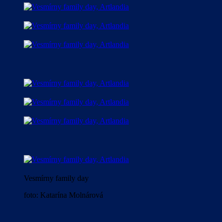
Vesmírny family day
foto: Katarína Molnárová