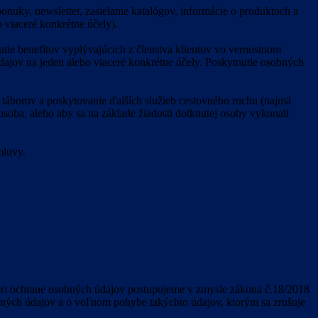
uky, newsletter, zasielanie katalógov, informácie o produktoch a
 viaceré konkrétne účely).
ie benefitov vyplývajúcich z členstva klientov vo vernostnom
dajov na jeden alebo viaceré konkrétne účely. Poskytnutie osobných
táborov a poskytovanie ďalších služieb cestovného ruchu (najmä
osoba, alebo aby sa na základe žiadosti dotknutej osoby vykonali
mluvy.
pri ochrane osobných údajov postupujeme v zmysle zákona č.18/2018
bných údajov a o voľnom pohybe takýchto údajov, ktorým sa zrušuje