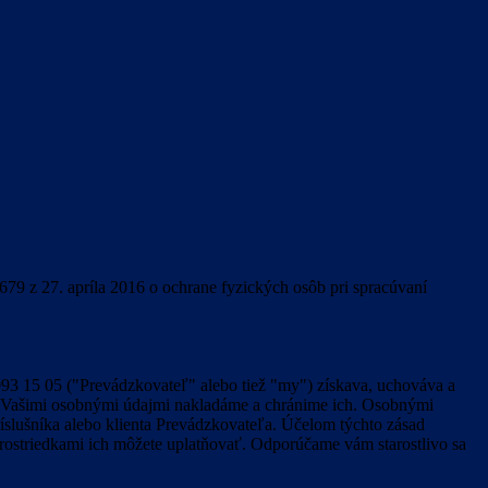
79 z 27. apríla 2016 o ochrane fyzických osôb pri spracúvaní
2 093 15 05 ("Prevádzkovateľ" alebo tiež "my") získava, uchováva a
 s Vašimi osobnými údajmi nakladáme a chránime ich. Osobnými
ríslušníka alebo klienta Prevádzkovateľa. Účelom týchto zásad
ostriedkami ich môžete uplatňovať. Odporúčame vám starostlivo sa