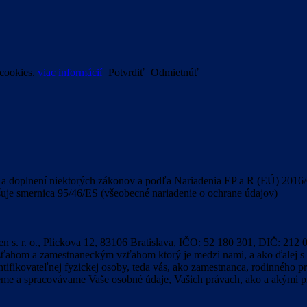
 cookies.
viac informácií
Potvrdiť
Odmietnúť
a doplnení niektorých zákonov a podľa Nariadenia EP a R (EÚ) 2016/6
uje smernica 95/46/ES (všeobecné nariadenie o ochrane údajov)
ppen s. r. o., Plickova 12, 83106 Bratislava, IČO: 52 180 301, DIČ: 21
 vzťahom a zamestnaneckým vzťahom ktorý je medzi nami, a ako ďalej
ntifikovateľnej fyzickej osoby, teda vás, ako zamestnanca, rodinného p
e a spracovávame Vaše osobné údaje, Vašich právach, ako a akými pr