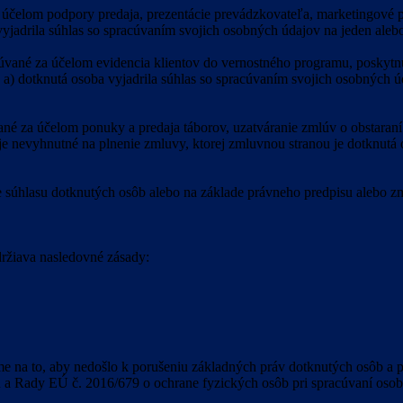
čelom podpory predaja, prezentácie prevádzkovateľa, marketingové pon
vyjadrila súhlas so spracúvaním svojich osobných údajov na jeden alebo
ané za účelom evidencia klientov do vernostného programu, poskytnut
 a) dotknutá osoba vyjadrila súhlas so spracúvaním svojich osobných ú
é za účelom ponuky a predaja táborov, uzatváranie zmlúv o obstaraní 
e je nevyhnutné na plnenie zmluvy, ktorej zmluvnou stranou je dotknutá 
e súhlasu dotknutých osôb alebo na základe právneho predpisu alebo z
držiava nasledovné zásady:
 na to, aby nedošlo k porušeniu základných práv dotknutých osôb a 
u a Rady EÚ č. 2016/679 o ochrane fyzických osôb pri spracúvaní oso