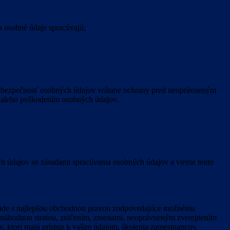
a osobné údaje spracúvajú;
nú bezpečnosť osobných údajov vrátane ochrany pred neoprávneným
 alebo poškodením osobných údajov.
h údajov so zásadami spracúvania osobných údajov a vieme tento
súlade s najlepšou obchodnou praxou zodpovedajúce možnému
ed náhodnou stratou, zničením, zmenami, neoprávneným zverejnením
, ktorí majú prístup k vašim údajom, školenia zamestnancov,