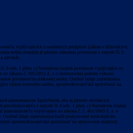
vateľa vyplývajúcich z osobitných predpisov (zákon o účtovníctve,
nia tretím stranám) je plnenie zákonnej povinnosti v zmysle čl. 6
 a advokát.
l. 6 ods. 1 písm. c) Nariadenia (najmä povinnosti vyplývajúce zo
úce zo zákona č. 305/2013 Z. z o elektronickej podobe výkonu
ákonnou povinnosťou dotknutej osoby. Osobné údaje zamestnanca
júce výkon externého auditu, sprostredkovateľská spoločnosť na
ezd zamestnancom Spoločnosti, ako aj plnenie súvisiacich
í prevádzkovateľa v zmysle čl. 6 ods. 1 písm. c) Nariadenia (najmä
í zamestnávateľa vyplývajúce zo zákona č. č. 461/2003 Z. z. o
oby. Osobné údaje zamestnanca budú poskytované nasledujúcim
xterná sprostredkovateľská spoločnosť na spracovanie mzdovej