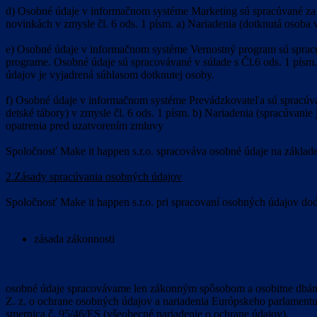
d) Osobné údaje v informačnom systéme Marketing sú spracúvané za ú
novinkách v zmysle čl. 6 ods. 1 písm. a) Nariadenia (dotknutá osoba 
e) Osobné údaje v informačnom systéme Vernostný program sú spracúv
programe. Osobné údaje sú spracovávané v súlade s Čl.6 ods. 1 písm.
údajov je vyjadrená súhlasom dotknutej osoby.
f) Osobné údaje v informačnom systéme Prevádzkovateľa sú spracúvan
detské tábory) v zmysle čl. 6 ods. 1 písm. b) Nariadenia (spracúvani
opatrenia pred uzatvorením zmluvy
Spoločnosť Make it happen s.r.o. spracováva osobné údaje na základ
2.Zásady spracúvania osobných údajov
Spoločnosť Make it happen s.r.o. pri spracovaní osobných údajov do
zásada zákonnosti
osobné údaje spracovávame len zákonným spôsobom a osobitne dbáme
Z. z. o ochrane osobných údajov a nariadenia Európskeho parlament
smernica č. 95/46/ES (všeobecné nariadenie o ochrane údajov).