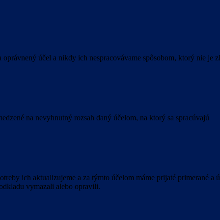
 oprávnený účel a nikdy ich nespracovávame spôsobom, ktorý nie je z
bmedzené na nevyhnutný rozsah daný účelom, na ktorý sa spracúvajú
treby ich aktualizujeme a za týmto účelom máme prijaté primerané a úč
odkladu vymazali alebo opravili.